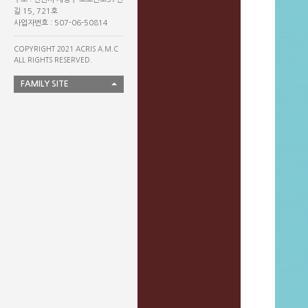
길 15, 721호
사업자번호 : 507-06-50814
COPYRIGHT 2021 ACRIS A.M.C
ALL RIGHTS RESERVED.
FAMILY SITE