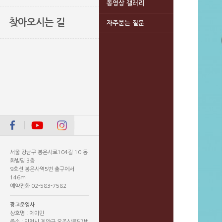
동영상 갤러리
찾아오시는 길
자주묻는 질문
서울 강남구 봉은사로104길 10 동
화빌딩 3층
9호선 봉은사역5번 출구에서
146m
예약전화 02-583-7582
광고운영사
상호명 : 에이민
주소 : 인천시 계양구 오조산로57번