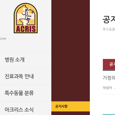
공
특수동물
LOGIN
병원 소개
공
진료과목 안내
가정의
작성자
특수동물 분류
공지사항
아크리스 소식