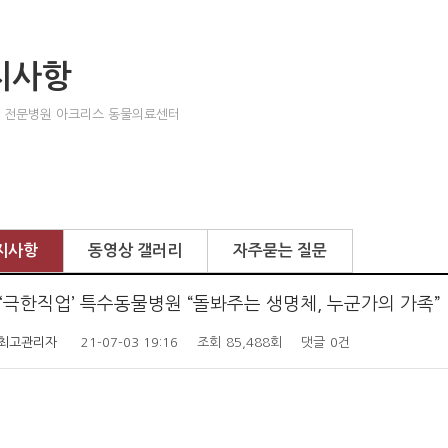
지사항
 전문병원 아크리스 동물의료센터
지사항
동영상 갤러리
자주묻는 질문
1 ‘극한직업’ 특수동물병원 “돌봐주는 생명체, 누군가의 가족”
최고관리자
21-07-03 19:16
조회
85,488회
댓글
0건