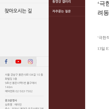
동영상 갤러리
‘극
찾아오시는 길
자주묻는 질문
려동
‘극한
13일 
서울 강남구 봉은사로104길 10 동
화빌딩 3층
9호선 봉은사역5번 출구에서
146m
예약전화 02-583-7582
광고운영사
상호명 : 에이민
주소 : 인천시 계양구 오조산로57번