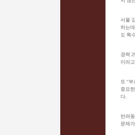
지 않
서울 
하는데
도 특
경력 
이라고
또 “
중요한
다.
반려동
문제가