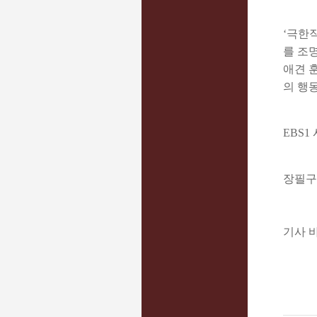
‘극한
를 조
애견 
의 행
EBS1
장필구 re
기사 