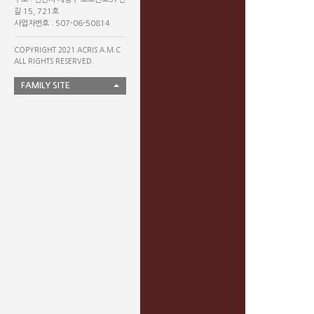
길 15, 721호
사업자번호 : 507-06-50814
COPYRIGHT 2021 ACRIS A.M.C
ALL RIGHTS RESERVED.
FAMILY SITE