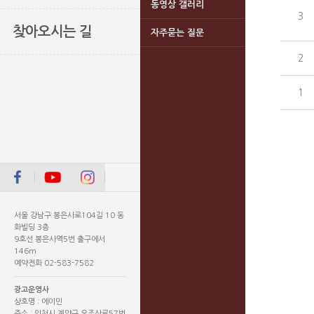
동영상 갤러리
3
찾아오시는 길
자주묻는 질문
2
1
서울 강남구 봉은사로104길 10 동
화빌딩 3층
9호선 봉은사역5번 출구에서
146m
예약전화 02-583-7582
광고운영사
상호명 : 에이민
주소 : 인천시 계양구 오조산로57번