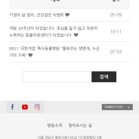
05-09
가정의 달 맞이, 건강검진 이벤트
개원 30주년이 되었습니다. 초심을 잃지 않고 꾸준히
10-11
노력하는 동물의료센터가 되겠습니다.
EBS1 ‘극한직업’ 특수동물병원 “돌봐주는 생명체, 누군
07-03
가의 가족”
FAMILY SITE
병원소개
찾아오시는 길
서울 강남구 봉은사로104길 10 동화빌딩 3층